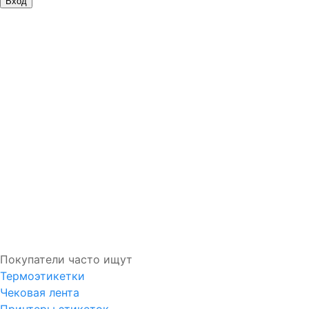
Вход
Запомнить меня
Войти
Регистрация
Забыли логин?
Забыли пароль?
Покупатели часто ищут
Термоэтикетки
Чековая лента
Принтеры этикеток